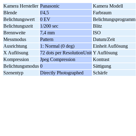
Kamera Hersteller
Panasonic
Kamera Modell
Blende
f/4,5
Farbraum
Belichtungswert
0 EV
Belichtungsprogramm
Belichtungszeit
1/200 sec
Blitz
Brennweite
7,4 mm
ISO
Messmodus
Pattern
Datum/Zeit
Ausrichtung
1: Normal (0 deg)
Einheit Auflösung
X Auflösung
72 dots per ResolutionUnit
Y Auflösung
Kompression
Jpeg Compression
Kontrast
Belichtungsmodus
0
Sättigung
Szenentyp
Directly Photographed
Schärfe