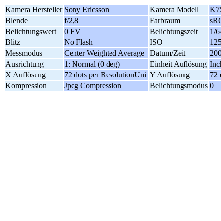
Kamera Hersteller
Sony Ericsson
Kamera Modell
K7
Blende
f/2,8
Farbraum
sR
Belichtungswert
0 EV
Belichtungszeit
1/6
Blitz
No Flash
ISO
12
Messmodus
Center Weighted Average
Datum/Zeit
200
Ausrichtung
1: Normal (0 deg)
Einheit Auflösung
Inc
X Auflösung
72 dots per ResolutionUnit
Y Auflösung
72 
Kompression
Jpeg Compression
Belichtungsmodus
0