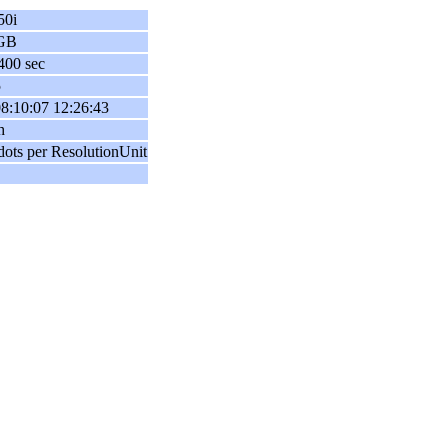
50i
GB
400 sec
5
8:10:07 12:26:43
h
dots per ResolutionUnit