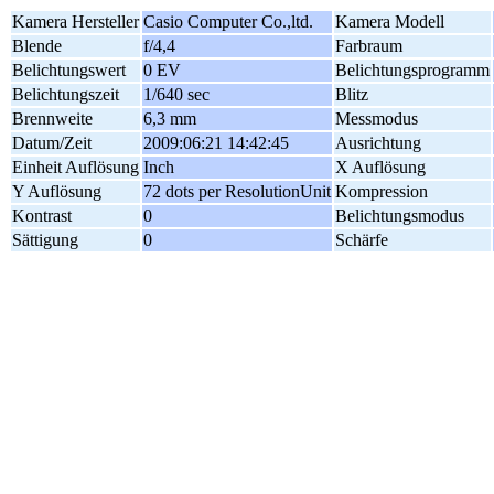
Kamera Hersteller
Casio Computer Co.,ltd.
Kamera Modell
Blende
f/4,4
Farbraum
Belichtungswert
0 EV
Belichtungsprogramm
Belichtungszeit
1/640 sec
Blitz
Brennweite
6,3 mm
Messmodus
Datum/Zeit
2009:06:21 14:42:45
Ausrichtung
Einheit Auflösung
Inch
X Auflösung
Y Auflösung
72 dots per ResolutionUnit
Kompression
Kontrast
0
Belichtungsmodus
Sättigung
0
Schärfe