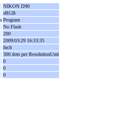
NIKON D90
sRGB
m
Program
No Flash
200
2009:03:29 16:33:35
Inch
300 dots per ResolutionUnit
0
0
0