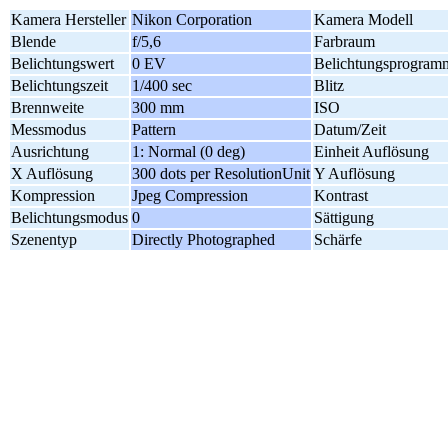
Kamera Hersteller
Nikon Corporation
Kamera Modell
Blende
f/5,6
Farbraum
Belichtungswert
0 EV
Belichtungsprogram
Belichtungszeit
1/400 sec
Blitz
Brennweite
300 mm
ISO
Messmodus
Pattern
Datum/Zeit
Ausrichtung
1: Normal (0 deg)
Einheit Auflösung
X Auflösung
300 dots per ResolutionUnit
Y Auflösung
Kompression
Jpeg Compression
Kontrast
Belichtungsmodus
0
Sättigung
Szenentyp
Directly Photographed
Schärfe