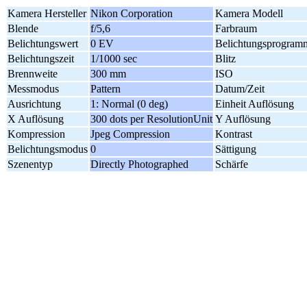
Kamera Hersteller
Nikon Corporation
Kamera Modell
Blende
f/5,6
Farbraum
Belichtungswert
0 EV
Belichtungsprogram
Belichtungszeit
1/1000 sec
Blitz
Brennweite
300 mm
ISO
Messmodus
Pattern
Datum/Zeit
Ausrichtung
1: Normal (0 deg)
Einheit Auflösung
X Auflösung
300 dots per ResolutionUnit
Y Auflösung
Kompression
Jpeg Compression
Kontrast
Belichtungsmodus
0
Sättigung
Szenentyp
Directly Photographed
Schärfe