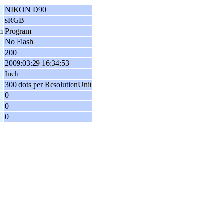
NIKON D90
sRGB
m
Program
No Flash
200
2009:03:29 16:34:53
Inch
300 dots per ResolutionUnit
0
0
0