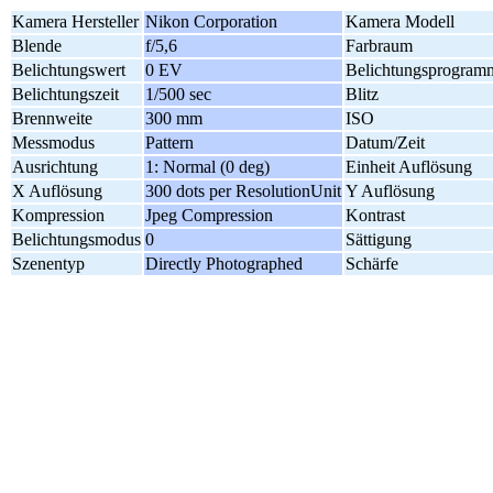
Kamera Hersteller
Nikon Corporation
Kamera Modell
Blende
f/5,6
Farbraum
Belichtungswert
0 EV
Belichtungsprogram
Belichtungszeit
1/500 sec
Blitz
Brennweite
300 mm
ISO
Messmodus
Pattern
Datum/Zeit
Ausrichtung
1: Normal (0 deg)
Einheit Auflösung
X Auflösung
300 dots per ResolutionUnit
Y Auflösung
Kompression
Jpeg Compression
Kontrast
Belichtungsmodus
0
Sättigung
Szenentyp
Directly Photographed
Schärfe