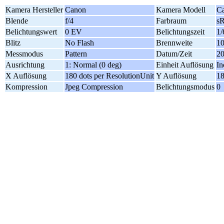
Kamera Hersteller
Canon
Kamera Modell
C
Blende
f/4
Farbraum
s
Belichtungswert
0 EV
Belichtungszeit
1/
Blitz
No Flash
Brennweite
1
Messmodus
Pattern
Datum/Zeit
20
Ausrichtung
1: Normal (0 deg)
Einheit Auflösung
In
X Auflösung
180 dots per ResolutionUnit
Y Auflösung
18
Kompression
Jpeg Compression
Belichtungsmodus
0