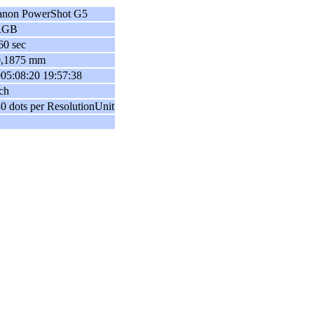
anon PowerShot G5
RGB
60 sec
0,1875 mm
05:08:20 19:57:38
ch
0 dots per ResolutionUnit