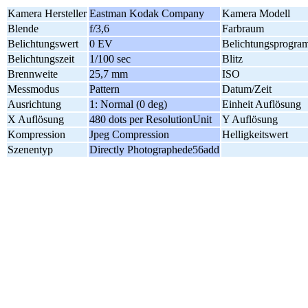
Kamera Hersteller
Eastman Kodak Company
Kamera Modell
Blende
f/3,6
Farbraum
Belichtungswert
0 EV
Belichtungsprogr
Belichtungszeit
1/100 sec
Blitz
Brennweite
25,7 mm
ISO
Messmodus
Pattern
Datum/Zeit
Ausrichtung
1: Normal (0 deg)
Einheit Auflösung
X Auflösung
480 dots per ResolutionUnit
Y Auflösung
Kompression
Jpeg Compression
Helligkeitswert
Szenentyp
Directly Photographede56add