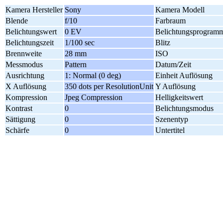
Kamera Hersteller
Sony
Kamera Modell
Blende
f/10
Farbraum
Belichtungswert
0 EV
Belichtungsprogram
Belichtungszeit
1/100 sec
Blitz
Brennweite
28 mm
ISO
Messmodus
Pattern
Datum/Zeit
Ausrichtung
1: Normal (0 deg)
Einheit Auflösung
X Auflösung
350 dots per ResolutionUnit
Y Auflösung
Kompression
Jpeg Compression
Helligkeitswert
Kontrast
0
Belichtungsmodus
Sättigung
0
Szenentyp
Schärfe
0
Untertitel