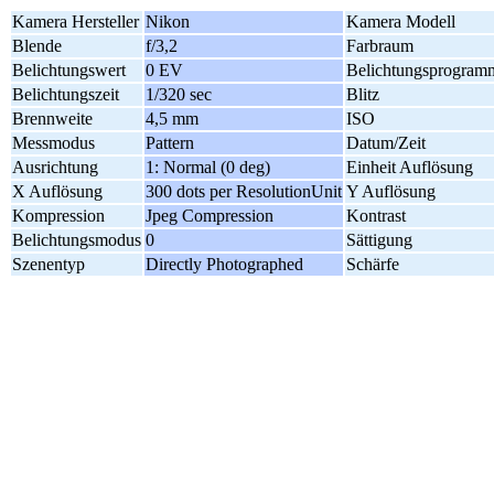
Kamera Hersteller
Nikon
Kamera Modell
Blende
f/3,2
Farbraum
Belichtungswert
0 EV
Belichtungsprogram
Belichtungszeit
1/320 sec
Blitz
Brennweite
4,5 mm
ISO
Messmodus
Pattern
Datum/Zeit
Ausrichtung
1: Normal (0 deg)
Einheit Auflösung
X Auflösung
300 dots per ResolutionUnit
Y Auflösung
Kompression
Jpeg Compression
Kontrast
Belichtungsmodus
0
Sättigung
Szenentyp
Directly Photographed
Schärfe