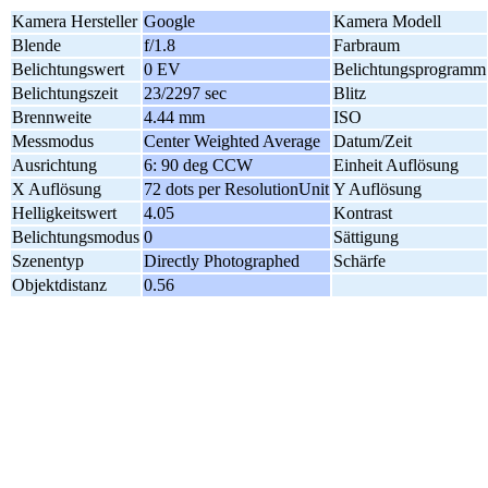
Kamera Hersteller
Google
Kamera Modell
Blende
f/1.8
Farbraum
Belichtungswert
0 EV
Belichtungsprogramm
Belichtungszeit
23/2297 sec
Blitz
Brennweite
4.44 mm
ISO
Messmodus
Center Weighted Average
Datum/Zeit
Ausrichtung
6: 90 deg CCW
Einheit Auflösung
X Auflösung
72 dots per ResolutionUnit
Y Auflösung
Helligkeitswert
4.05
Kontrast
Belichtungsmodus
0
Sättigung
Szenentyp
Directly Photographed
Schärfe
Objektdistanz
0.56