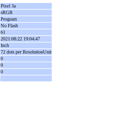
Pixel 3a
sRGB
Program
No Flash
61
2021:08:22 19:04:47
Inch
72 dots per ResolutionUnit
0
0
0