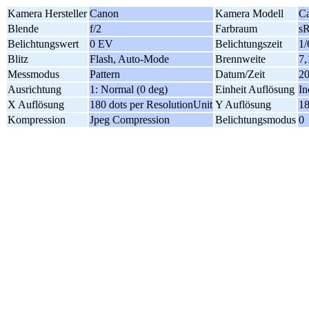
Kamera Hersteller
Canon
Kamera Modell
C
Blende
f/2
Farbraum
s
Belichtungswert
0 EV
Belichtungszeit
1/
Blitz
Flash, Auto-Mode
Brennweite
7
Messmodus
Pattern
Datum/Zeit
20
Ausrichtung
1: Normal (0 deg)
Einheit Auflösung
In
X Auflösung
180 dots per ResolutionUnit
Y Auflösung
18
Kompression
Jpeg Compression
Belichtungsmodus
0