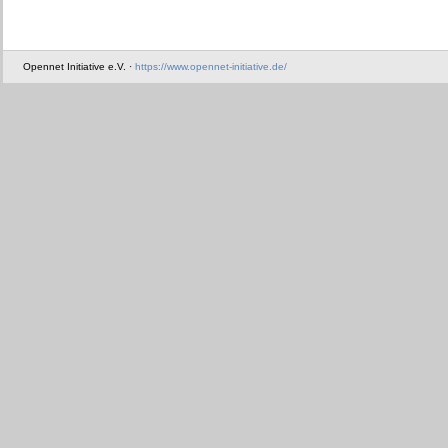
Opennet Initiative e.V. ·
https://www.opennet-initiative.de/