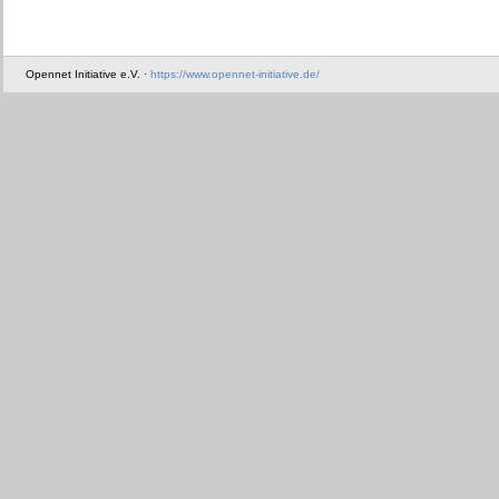
Opennet Initiative e.V. ·
https://www.opennet-initiative.de/