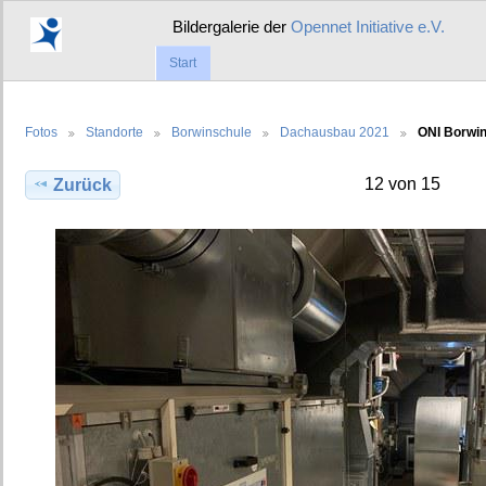
Bildergalerie der
Opennet Initiative e.V.
Start
Fotos
Standorte
Borwinschule
Dachausbau 2021
ONI Borwi
12 von 15
Zurück