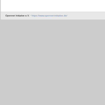
Opennet Initiative e.V. ·
https://www.opennet-initiative.de/