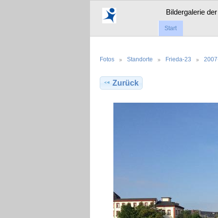
Bildergalerie de
Start
Fotos
Standorte
Frieda-23
2007
Zurück