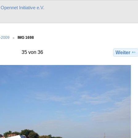
r
Opennet Initiative e.V.
-2009
IMG 1698
35 von 36
Weiter