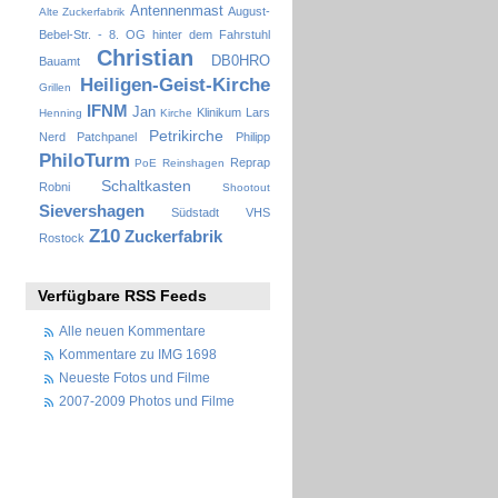
Antennenmast
August-
Alte Zuckerfabrik
Bebel-Str. - 8. OG hinter dem Fahrstuhl
Christian
DB0HRO
Bauamt
Heiligen-Geist-Kirche
Grillen
IFNM
Jan
Klinikum
Lars
Henning
Kirche
Petrikirche
Nerd
Patchpanel
Philipp
PhiloTurm
Reprap
PoE
Reinshagen
Schaltkasten
Robni
Shootout
Sievershagen
Südstadt
VHS
Z10
Zuckerfabrik
Rostock
Verfügbare RSS Feeds
Alle neuen Kommentare
Kommentare zu IMG 1698
Neueste Fotos und Filme
2007-2009 Photos und Filme