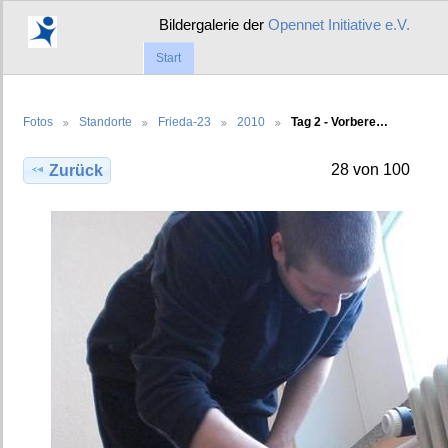
Bildergalerie der
Opennet Initiative e.V.
Start
Fotos
Standorte
Frieda-23
2010
Tag 2 - Vorbere…
28 von 100
Zurück