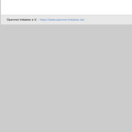
Opennet Initiative e.V. ·
https://www.opennet-initiative.de/