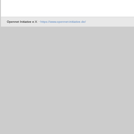
Opennet Initiative e.V. ·
https://www.opennet-initiative.de/