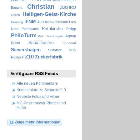
Christian
DB0HRO
Bauamt
Heiligen-Geist-Kirche
Grillen
IFNM
Jan
Klinikum
Lars
Henning
Kirche
Petrikirche
Nerd
Patchpanel
Philipp
PhiloTurm
Reprap
PoE
Reinshagen
Schaltkasten
Robni
Shootout
Sievershagen
Südstadt
VHS
Z10
Zuckerfabrik
Rostock
Verfügbare RSS Feeds
Alle neuen Kommentare
Kommentare zu Scharstorf_3
Neueste Fotos und Filme
MC-Prisannewitz Photos und
Filme
Zeige mehr Informationen