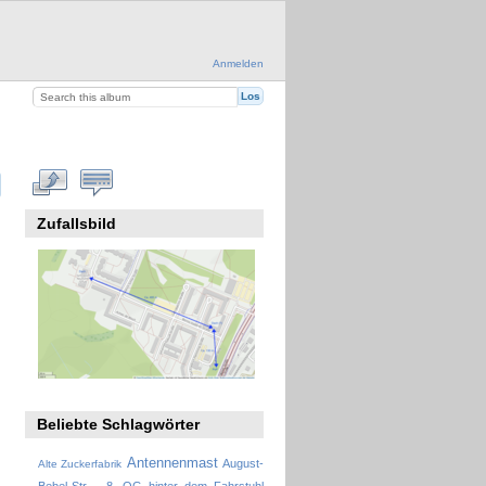
Anmelden
Zufallsbild
Beliebte Schlagwörter
Antennenmast
August-
Alte Zuckerfabrik
Bebel-Str. - 8. OG hinter dem Fahrstuhl