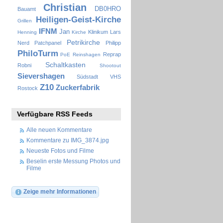
Christian
DB0HRO
Bauamt
Heiligen-Geist-Kirche
Grillen
IFNM
Jan
Klinikum
Lars
Henning
Kirche
Petrikirche
Nerd
Patchpanel
Philipp
PhiloTurm
Reprap
PoE
Reinshagen
Schaltkasten
Robni
Shootout
Sievershagen
Südstadt
VHS
Z10
Zuckerfabrik
Rostock
Verfügbare RSS Feeds
Alle neuen Kommentare
Kommentare zu IMG_3874.jpg
Neueste Fotos und Filme
Beselin erste Messung Photos und
Filme
Zeige mehr Informationen