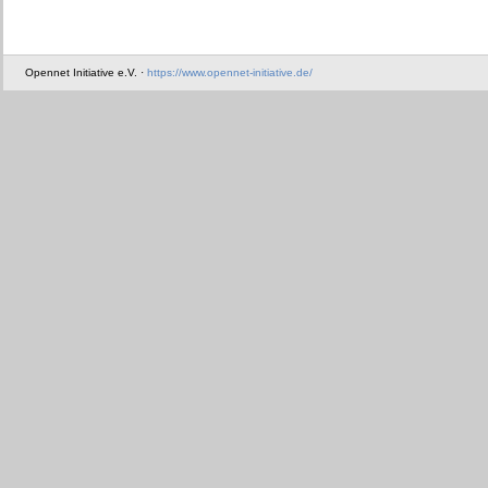
Opennet Initiative e.V. ·
https://www.opennet-initiative.de/