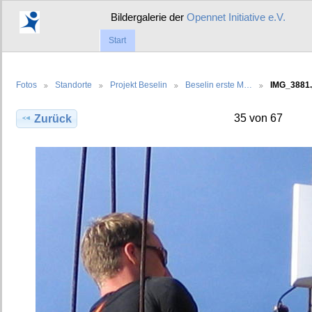
Bildergalerie der
Opennet Initiative e.V.
Start
Fotos
Standorte
Projekt Beselin
Beselin erste M…
IMG_3881.
35 von 67
Zurück