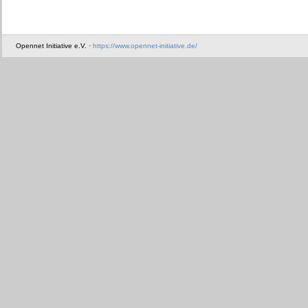
Opennet Initiative e.V. ·
https://www.opennet-initiative.de/