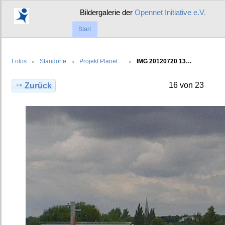
Bildergalerie der
Opennet Initiative e.V.
Start
Fotos
Standorte
Projekt Planet…
IMG 20120720 13…
16 von 23
Zurück