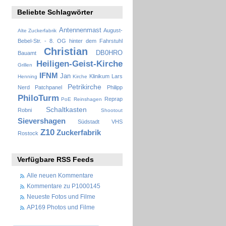
Beliebte Schlagwörter
Antennenmast
August-
Alte Zuckerfabrik
Bebel-Str. - 8. OG hinter dem Fahrstuhl
Christian
DB0HRO
Bauamt
Heiligen-Geist-Kirche
Grillen
IFNM
Jan
Klinikum
Lars
Henning
Kirche
Petrikirche
Nerd
Patchpanel
Philipp
PhiloTurm
Reprap
PoE
Reinshagen
Schaltkasten
Robni
Shootout
Sievershagen
Südstadt
VHS
Z10
Zuckerfabrik
Rostock
Verfügbare RSS Feeds
Alle neuen Kommentare
Kommentare zu P1000145
Neueste Fotos und Filme
AP169 Photos und Filme