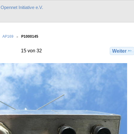
r
Opennet Initiative e.V.
AP169
P1000145
15 von 32
Weiter