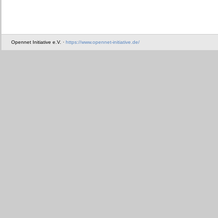
Opennet Initiative e.V. ·
https://www.opennet-initiative.de/