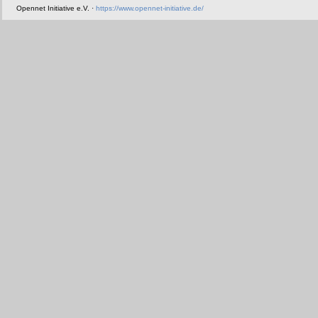
Opennet Initiative e.V. ·
https://www.opennet-initiative.de/