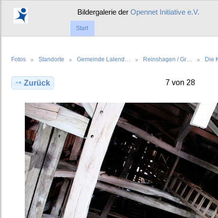
Bildergalerie der
Opennet Initiative e.V.
Start
Fotos
Standorte
Gemeinde Lalend…
Reinshagen / Gr…
Die 
7 von 28
Zurück