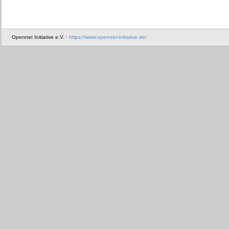
Opennet Initiative e.V. ·
https://www.opennet-initiative.de/