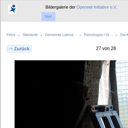
Bildergalerie der
Opennet Initiative e.V.
Start
Fotos
Standorte
Gemeinde Lalend…
Reinshagen / Gr…
Die 
27 von 28
Zurück