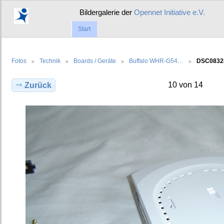
Bildergalerie der
Opennet Initiative e.V.
Start
Fotos
Technik
Boards / Geräte
Buffalo WHR-G54…
DSC0832
10 von 14
Zurück