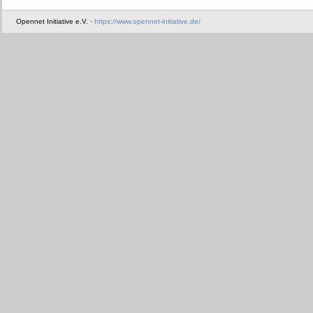
Opennet Initiative e.V. ·
https://www.opennet-initiative.de/