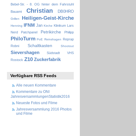
Bebel-Str. - 8. OG hinter dem Fahrstuhl
Christian
DB0HRO
Bauamt
Heiligen-Geist-Kirche
Grillen
IFNM
Jan
Klinikum
Lars
Henning
Kirche
Petrikirche
Nerd
Patchpanel
Philipp
PhiloTurm
Reprap
PoE
Reinshagen
Schaltkasten
Robni
Shootout
Sievershagen
Südstadt
VHS
Z10
Zuckerfabrik
Rostock
Verfügbare RSS Feeds
Alle neuen Kommentare
Kommentare zu ONI
JahresversammlungenStatistik2016
Neueste Fotos und Filme
Jahresversammlung 2016 Photos
und Filme