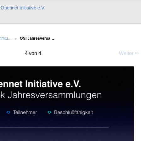
r
Opennet Initiative e.V.
ammlu…
ONI Jahresversa…
4 von 4
Weiter