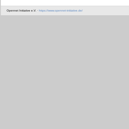
Opennet Initiative e.V. ·
https://www.opennet-initiative.de/