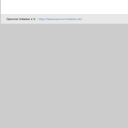
Opennet Initiative e.V. ·
https://www.opennet-initiative.de/