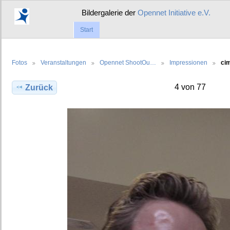
Bildergalerie der
Opennet Initiative e.V.
Start
Fotos
Veranstaltungen
Opennet ShootOu…
Impressionen
ci
4 von 77
Zurück