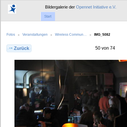
Bildergalerie der
Opennet Initiative e.V.
Start
Fotos
Veranstaltungen
Wireless Commun…
IMG_5082
50 von 74
Zurück