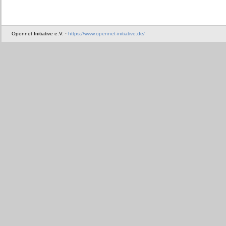
Opennet Initiative e.V. ·
https://www.opennet-initiative.de/