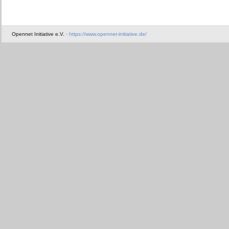
Opennet Initiative e.V. ·
https://www.opennet-initiative.de/