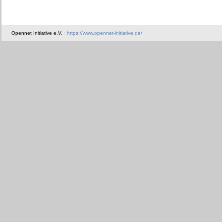
Opennet Initiative e.V. ·
https://www.opennet-initiative.de/