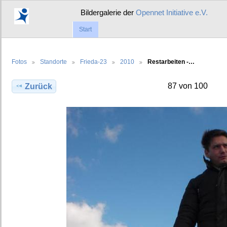
Bildergalerie der
Opennet Initiative e.V.
Start
Fotos
Standorte
Frieda-23
2010
Restarbeiten -…
87 von 100
Zurück