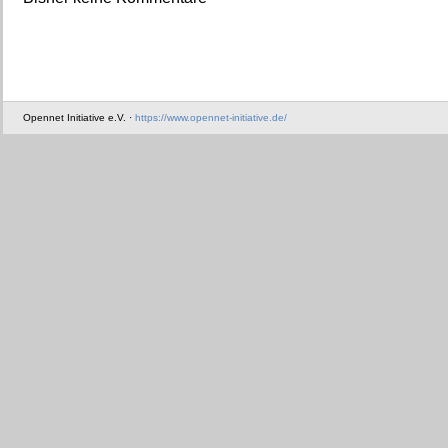
Opennet Initiative e.V. ·
https://www.opennet-initiative.de/