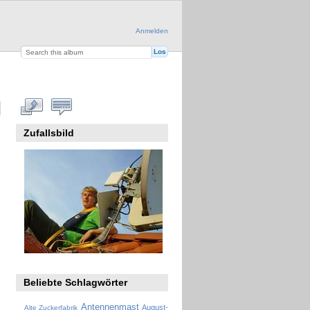
Anmelden
Zufallsbild
Beliebte Schlagwörter
Antennenmast
August-
Alte Zuckerfabrik