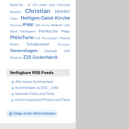
Bebel-Str. - 8. OG hinter dem Fahrstuhl
Christian
DB0HRO
Bauamt
Heiligen-Geist-Kirche
Grillen
IFNM
Jan
Klinikum
Lars
Henning
Kirche
Petrikirche
Nerd
Patchpanel
Philipp
PhiloTurm
Reprap
PoE
Reinshagen
Schaltkasten
Robni
Shootout
Sievershagen
Südstadt
VHS
Z10
Zuckerfabrik
Rostock
Verfügbare RSS Feeds
Alle neuen Kommentare
Kommentare zu DSC_1348
Neueste Fotos und Filme
Kirche Kavelstorf Photos und Filme
Zeige mehr Informationen