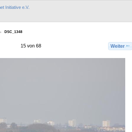
t Initiative e.V.
DSC_1348
15 von 68
Weiter