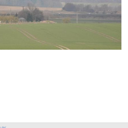
e.de/