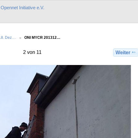
r
Opennet Initiative e.V.
18. Dez.…
ONI MYCR 201312…
2 von 11
Weiter