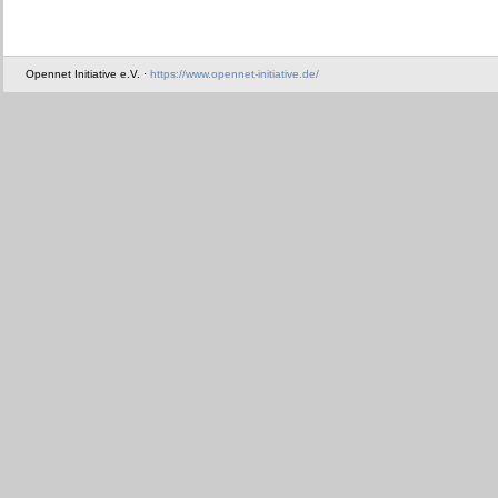
Opennet Initiative e.V. ·
https://www.opennet-initiative.de/