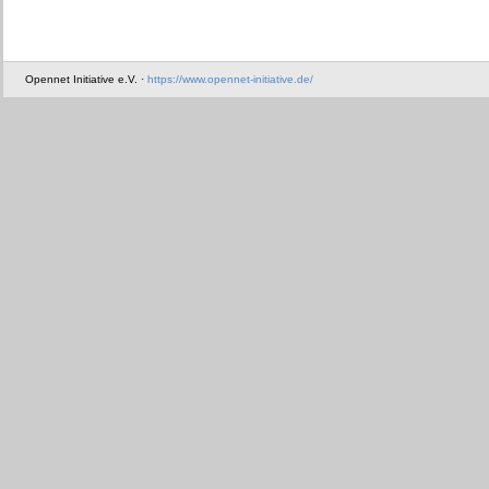
Opennet Initiative e.V. ·
https://www.opennet-initiative.de/