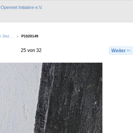
r
Opennet Initiative e.V.
6. Dez.…
P1020149
25 von 32
Weiter