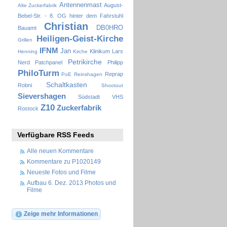
Antennenmast
August-
Alte Zuckerfabrik
Bebel-Str. - 8. OG hinter dem Fahrstuhl
Christian
DB0HRO
Bauamt
Heiligen-Geist-Kirche
Grillen
IFNM
Jan
Klinikum
Lars
Henning
Kirche
Petrikirche
Nerd
Patchpanel
Philipp
PhiloTurm
Reprap
PoE
Reinshagen
Schaltkasten
Robni
Shootout
Sievershagen
Südstadt
VHS
Z10
Zuckerfabrik
Rostock
Verfügbare RSS Feeds
Alle neuen Kommentare
Kommentare zu P1020149
Neueste Fotos und Filme
Aufbau 6. Dez. 2013 Photos und
Filme
Zeige mehr Informationen