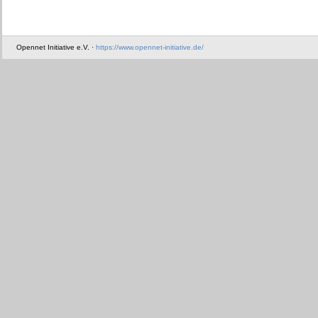
Opennet Initiative e.V. ·
https://www.opennet-initiative.de/