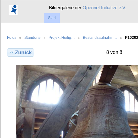
Bildergalerie der
Opennet Initiative e.V.
Start
Fotos
Standorte
Projekt Heilig…
Bestandsaufnahm…
P1020
8 von 8
Zurück