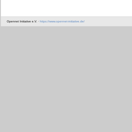
Opennet Initiative e.V. ·
https://www.opennet-initiative.de/