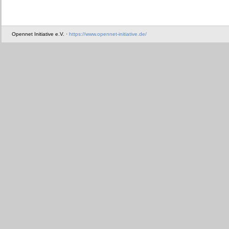
Opennet Initiative e.V. ·
https://www.opennet-initiative.de/