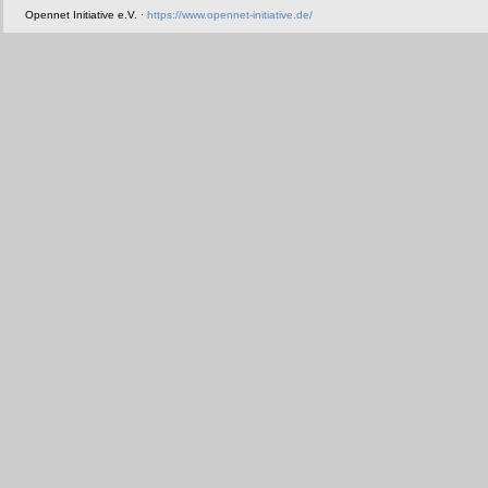
Opennet Initiative e.V. ·
https://www.opennet-initiative.de/