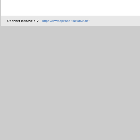
Opennet Initiative e.V. ·
https://www.opennet-initiative.de/