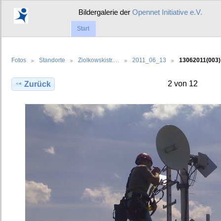
Bildergalerie der
Opennet Initiative e.V.
Start
Fotos
Standorte
Ziolkowskistr.…
2011_06_13
13062011(003)
2 von 12
Zurück