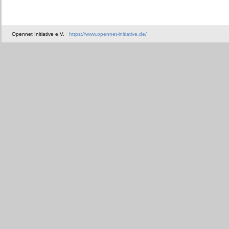
Opennet Initiative e.V. ·
https://www.opennet-initiative.de/