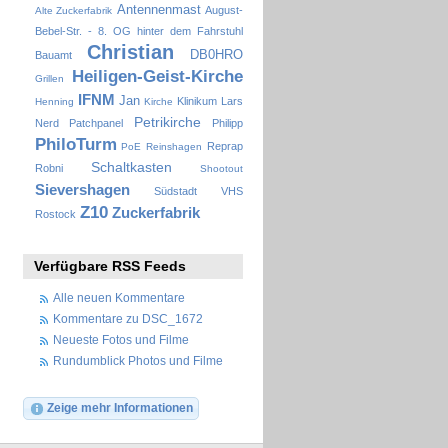
Antennenmast
August-
Alte Zuckerfabrik
Bebel-Str. - 8. OG hinter dem Fahrstuhl
Christian
DB0HRO
Bauamt
Heiligen-Geist-Kirche
Grillen
IFNM
Jan
Klinikum
Lars
Henning
Kirche
Petrikirche
Nerd
Patchpanel
Philipp
PhiloTurm
Reprap
PoE
Reinshagen
Schaltkasten
Robni
Shootout
Sievershagen
Südstadt
VHS
Z10
Zuckerfabrik
Rostock
Verfügbare RSS Feeds
Alle neuen Kommentare
Kommentare zu DSC_1672
Neueste Fotos und Filme
Rundumblick Photos und Filme
Zeige mehr Informationen