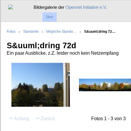
Bildergalerie der
Opennet Initiative e.V.
Start
Fotos
Standorte
Mögliche Stando…
S&uuml;dring 72…
S&uuml;dring 72d
Ein paar Ausblicke, z.Z. leider noch kein Netzempfang
Anfang
Zurück
Fotos 1 - 3 von 3